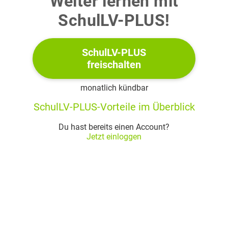
Weiter lernen mit
(2 + 3 Punkte)
SchulLV-PLUS!
Aufgabe 2 - Vektorielle Geometrie
SchulLV-PLUS
freischalten
Gegeben sind die Punkte
und
sowie eine Gleichung der Geraden
mit
monatlich kündbar
SchulLV-PLUS-Vorteile im Überblick
Du hast bereits einen Account?
Jetzt einloggen
Bestätige, dass die Strecke
von der Geraden
geschnitten wird.
(5 Punkte)
Aufgabe 3 - Stochastik