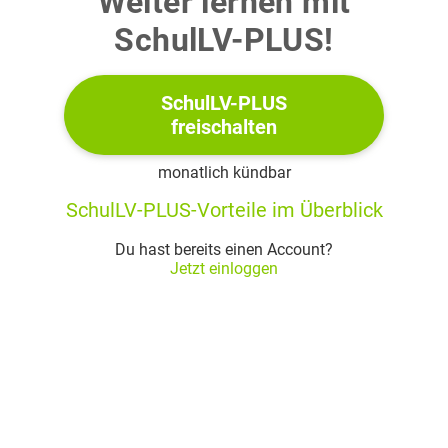
Weiter lernen mit
SchulLV-PLUS!
SchulLV-PLUS
freischalten
monatlich kündbar
SchulLV-PLUS-Vorteile im Überblick
Du hast bereits einen Account?
a)
Jetzt einloggen
Gib die Koordinaten der Punkte
und
an. Untersuche,
ob die Plane die Form eines gleichschenkligen Dreiecks
hat.
(2 Punkte)
b)