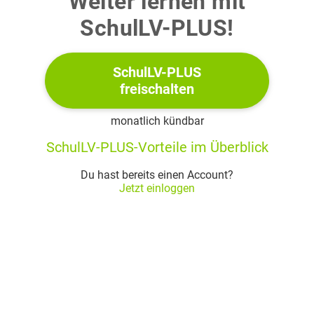
Weiter lernen mit
b)
SchulLV-PLUS!
Gegeben sind die Funktion
und
mit den Gleichungen
SchulLV-PLUS
freischalten
Die Abbildung zeigt die Graphen der Funktion
und
monatlich kündbar
SchulLV-PLUS-Vorteile im Überblick
Du hast bereits einen Account?
Jetzt einloggen
Abbildung