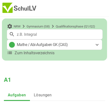
NRW
Gymnasium (G8)
Qualifikationsphase (Q1/Q2)
Mathe
/
Abi-Aufgaben GK (CAS)
Zum Inhaltsverzeichnis
A1
Aufgaben
Lösungen