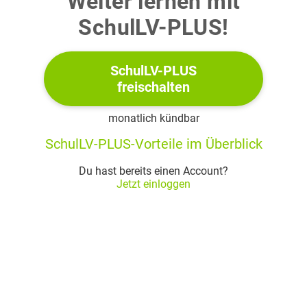
Weiter lernen mit
SchulLV-PLUS!
SchulLV-PLUS
freischalten
monatlich kündbar
a)
SchulLV-PLUS-Vorteile im Überblick
Stelle die Datenpaare der Tabelle in einem geeigneten
Du hast bereits einen Account?
Koordinatensystem graphisch dar.
Jetzt einloggen
(3 Punkte)
Der Bestand lässt sich bis zum Ende des zwölften Tags
durch eine Exponentialfunktion
der Form
modellieren. Hierbei gibt
die Anzahl der
Mikroorganismen (in Hundert) und
die Zeit (in Tagen