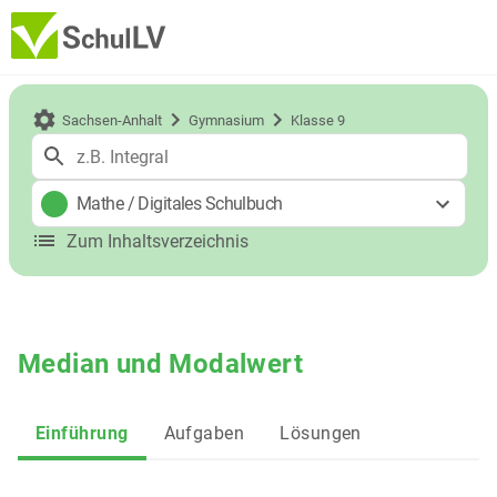
Sachsen-Anhalt
Gymnasium
Klasse 9
Mathe
/
Digitales Schulbuch
Zum Inhaltsverzeichnis
Median und Modalwert
Einführung
Aufgaben
Lösungen