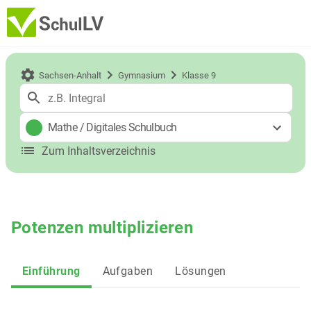
Sachsen-Anhalt
Gymnasium
Klasse 9
Mathe
/
Digitales Schulbuch
Zum Inhaltsverzeichnis
Potenzen multiplizieren
Einführung
Aufgaben
Lösungen