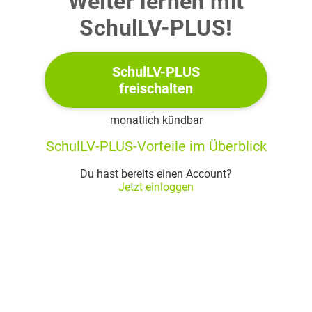
Weiter lernen mit
protokolliert in den
folgenden Tagen die Anzahl
SchulLV-PLUS!
der Tiere in der Box
Abbildung 2: Tabelle
(Abbildung 2).
SchulLV-PLUS
freischalten
a)
Die Anzahl der
Fruchtfliegen in
monatlich kündbar
Zuchtbox
wächst
SchulLV-PLUS-Vorteile im Überblick
täglich um ca.
Du hast bereits einen Account?
Weise dies für den
Jetzt einloggen
Übergang von Tag
auf
Tag
nach.
Jasmin stellt die Funktion
mit der Funktionsgleichung
auf, um die Anzahl
der
Fruchtfliegen am Tag
zu berechnen.