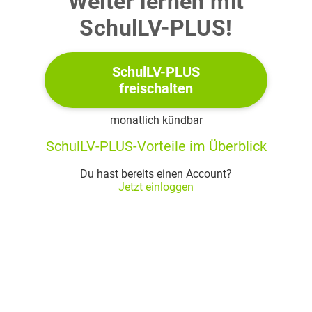
Weiter lernen mit
SchulLV-PLUS!
2019
2020
SchulLV-PLUS
freischalten
a)
monatlich kündbar
Berechne das arithmetische Mittel der in der Tabelle
angegebenen Niederschläge.
SchulLV-PLUS-Vorteile im Überblick
b)
Du hast bereits einen Account?
Jetzt einloggen
In Leipzig war 2022 ein niederschlagsarmes Jahr.
Der Niederschlag im Jahr 2022 entsprach
des
Niederschlags von 2017.
Berechne den Niederschlag für 2022.
c)