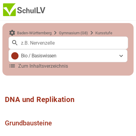
Baden-Württemberg
Gymnasium (G8)
Kursstufe
Bio
/
Basiswissen
Zum Inhaltsverzeichnis
DNA und Replikation
Grundbausteine