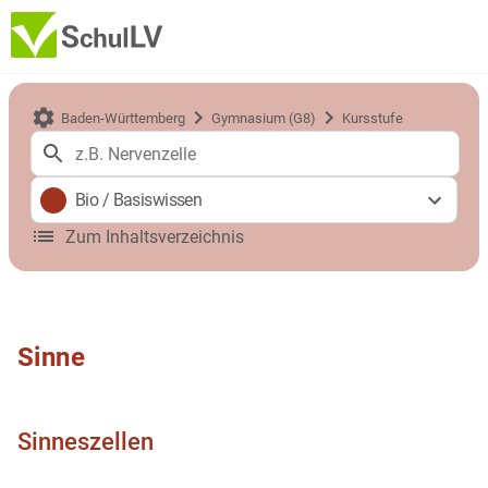
Baden-Württemberg
Gymnasium (G8)
Kursstufe
Bio
/
Basiswissen
Zum Inhaltsverzeichnis
Sinne
Sinneszellen