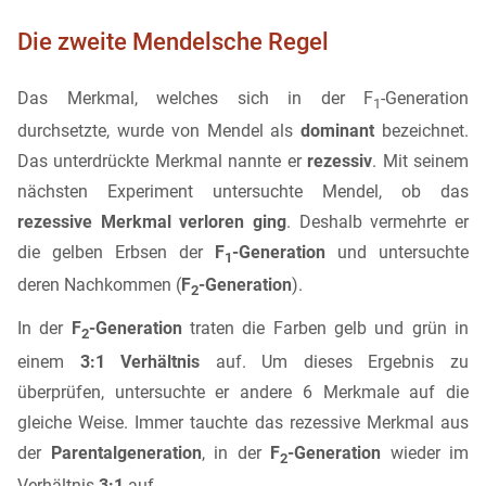
Die zweite Mendelsche Regel
Das Merkmal, welches sich in der F
-Generation
1
durchsetzte, wurde von Mendel als
dominant
bezeichnet.
Das unterdrückte Merkmal nannte er
rezessiv
. Mit seinem
nächsten Experiment untersuchte Mendel, ob das
rezessive Merkmal verloren ging
. Deshalb vermehrte er
die gelben Erbsen der
F
-Generation
und untersuchte
1
deren Nachkommen (
F
-Generation
).
2
In der
F
-Generation
traten die Farben gelb und grün in
2
einem
3:1 Verhältnis
auf. Um dieses Ergebnis zu
überprüfen, untersuchte er andere 6 Merkmale auf die
gleiche Weise. Immer tauchte das rezessive Merkmal aus
der
Parentalgeneration
, in der
F
-Generation
wieder im
2
Verhältnis
3:1
auf.