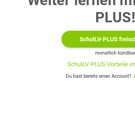
Weiter lernen m
PLUS
An
wird im Koordinatenursprung die Tangente
gelegt. Best
SchulLV-PLUS freisc
Betrachtet wird die Funktionsschar
monatlich kündba
aus den vorherigen Teilaufgaben. Ermittle die Anzahl der Nu
SchulLV-PLUS-Vorteile im
Parameters
Du hast bereits einen Account?
J
sserbecken füllt sich innerhalb von
Stunden in
chiedlicher Intensität. Der Graph der reellen
ion
modelliert für
die zeitliche
cklung der momentanen Änderungsrate des
volumens im Becken (siehe Abbildung). Dabei