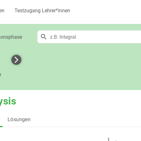
en
Testzugang Lehrer*innen
tionsphase
h
ysis
Lösungen