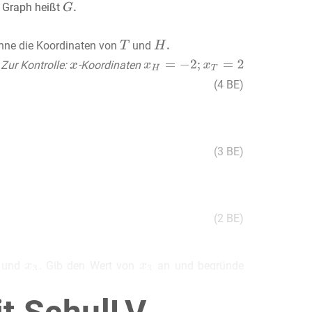
 Graph heißt
hne die Koordinaten von
und
Zur Kontrolle:
-Koordinaten
(4 BE)
(3 BE)
(2 BE)
und
. Gib den Wert von
an und begründe
(2 BE)