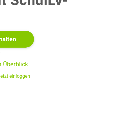
it SchulLV-
!
imme eine Gleichung von
(2 BE)
halten
mit
Für
ergibt sich die Funktion
r
llstellen von
in Abhängigkeit vom Wert des
 Überblick
etzt einloggen
(4 BE)