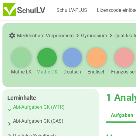
SchulLV-PLUS
Lizenzcode einlös
Mecklenburg-Vorpommern
Gymnasium
Qualifika
Mathe LK
Mathe GK
Deutsch
Englisch
Französisc
1 Anal
Lerninhalte
Abi-Aufgaben GK (WTR)
Aufgaben
Abi-Aufgaben GK (CAS)
Digitales Schulbuch