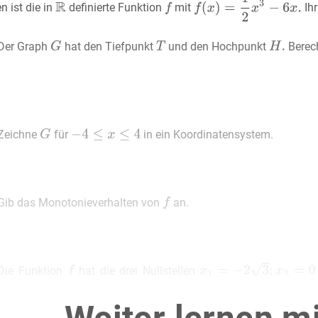
 ist die in
definierte Funktion
mit
Ihr
Der Graph
hat den Tiefpunkt
und den Hochpunkt
Berec
Zeichne
für
in ein Koordinatensystem.
Gib das Monotonieverhalten von
an.
Die Funktion
hat die drei Nullstellen
deine Angabe.