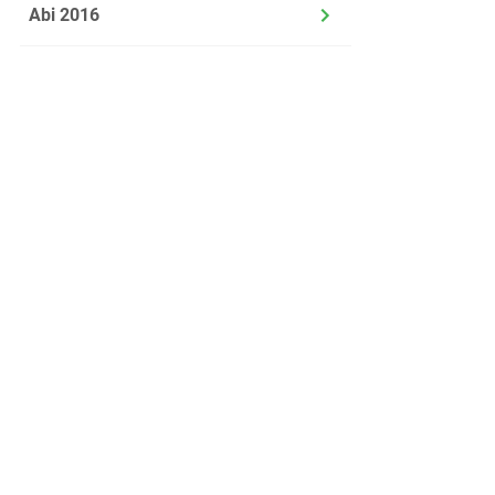
gibt
Abi 2016
Stund
in Kub
beginn
1.2.1
1.2.2
Über uns
Kontakt
Datenschutz
Jobs
Impressum
Nutzungsbedingung