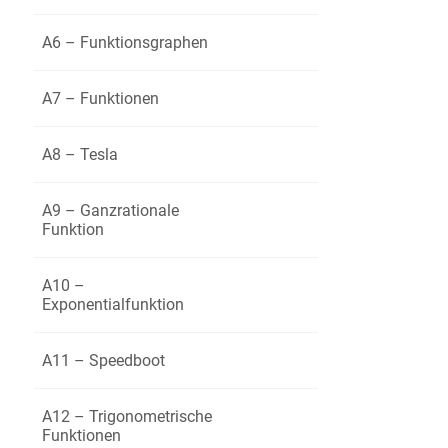
A6 – Funktionsgraphen
a)
Berec
A7 – Funktionen
b)
Begrün
A8 – Tesla
c)
Gib de
A9 – Ganzrationale
Funktion
d)
Zeige,
A10 –
Exponentialfunktion
Berech
A11 – Speedboot
e)
be
A12 – Trigonometrische
Funktionen