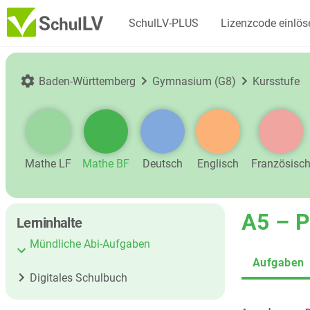
SchulLV-PLUS
Lizenzcode einlös
Baden-Württemberg
Gymnasium (G8)
Kursstufe
Mathe LF
Mathe BF
Deutsch
Englisch
Französisc
A5 – 
Lerninhalte
Mündliche Abi-Aufgaben
Aufgaben
Digitales Schulbuch