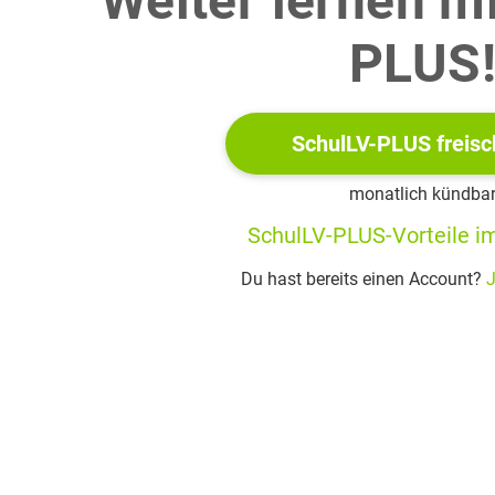
Weiter lernen m
PLUS
hne
an der Stelle
und interpretiere den Wert im 
de anhand des Verlaufs des Graphen, dass die Höhe der Palme 
SchulLV-PLUS freisc
monatlich kündba
n Zeitpunkt an, zu dem die Palme ungefähr eine Höhe von 5 Mete
SchulLV-PLUS-Vorteile im
Du hast bereits einen Account?
J
 dass
eine Stammfunktion
ne die Höhe der Palme im zweiten Jahr nach Beobachtungsbegi
schreibt im folgenden die Höhe der Palme zum Zeitpunkt
(in 