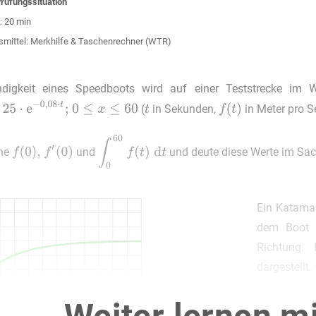
rüfungssituation
: 20 min
smittel: Merkhilfe & Taschenrechner (WTR)
digkeit eines Speedboots wird auf einer Teststrecke im 
(
in Sekunden,
in Meter pro 
ne
und
und deute diese Werte im S
Ein Katamar
dem Boot u
Richtung.
dargestellt
Katamarans