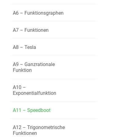
A6 – Funktionsgraphen
A7 – Funktionen
b)
Beschr
A8 – Tesla
c)
Ermittl
A9 – Ganzrationale
Funktion
A10 –
d)
Der Ka
Exponentialfunktion
werden
A11 – Speedboot
A12 – Trigonometrische
Funktionen