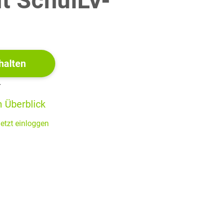
it SchulLV-
!
halten
r
0 Sekunden zurückgelegt hat.
 Überblick
etzt einloggen
 Term an, mit dem dieser Zeitpunkt bestimmt