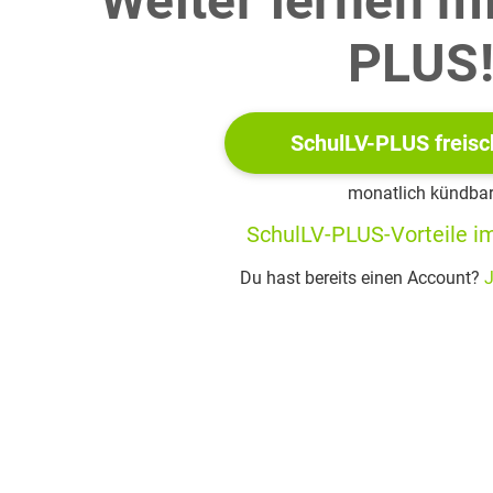
Weiter lernen m
PLUS
eibe die Bewegungen des Speedboots und des Katamarans.
SchulLV-PLUS freisc
monatlich kündba
e mithilfe der Abbildung, wie viele Meter der Katamaran nach 3
SchulLV-PLUS-Vorteile im
Du hast bereits einen Account?
J
tamaran überholt das Speedboot zum Zeitpunkt
Gib einen
 kann.