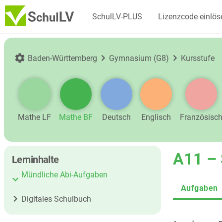
SchulLV-PLUS
Lizenzcode einlös
Baden-Württemberg
Gymnasium (G8)
Kursstufe
Mathe LF
Mathe BF
Deutsch
Englisch
Französisc
A11 –
Lerninhalte
Mündliche Abi-Aufgaben
Aufgaben
Digitales Schulbuch