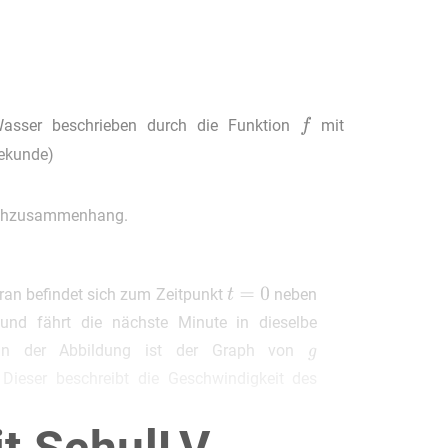
Wasser beschrieben durch die Funktion
mit
Sekunde)
achzusammenhang.
an befindet sich zum Zeitpunkt
neben
nd fährt die nächste Minute in dieselbe
 In der Abbildung ist der Graph von
. Dieser beschreibt die Geschwindigkeit des
.