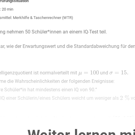
rüfungssituation
: 20 min
smittel: Merkhilfe & Taschenrechner (WTR)
ng nehmen 50 Schüler*innen an einem IQ-Test teil.
 dar, wie der Erwartungswert und die Standardabweichung für de
elligenzquotient ist normalverteilt mit
und
me die Wahrscheinlichkeiten der folgenden Ereignisse:
*e Schüler*in hat mindestens einen IQ von 90.“
 IQ einer Schülerin/eines Schülers weicht um weniger als
vo
ildung 1 sind mögliche Glockenkurven im Intervall
t.