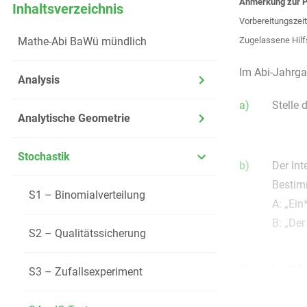
Anmerkung zur P
Inhaltsverzeichnis
Vorbereitungszeit
Mathe-Abi BaWü mündlich
Zugelassene Hilf
Im Abi-Jahrga
Analysis
a)
Stelle
Analytische Geometrie
Stochastik
b)
Der Int
Bestim
S1 – Binomialverteilung
A: „Ein
B: „Der
S2 – Qualitätssicherung
c)
In Abb
S3 – Zufallsexperiment
darstell