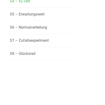
S4 – IQ-Test
Ordne 
Gib ein
S5 – Erwartungswert
S6 – Normalverteilung
S7 – Zufallsexperiment
S8 – Glücksrad
Abbildun
d)
Beschr
größer 