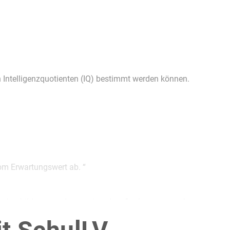
n Intelligenzquotienten (IQ) bestimmt werden können.
m Erwartungswert ab. “
abgebildet, von denen eine den Sachzusammenhang