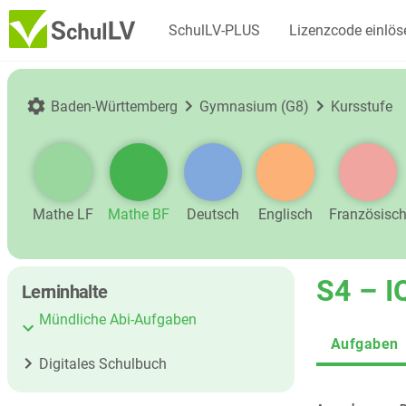
SchulLV-PLUS
Lizenzcode einlös
Baden-Württemberg
Gymnasium (G8)
Kursstufe
Mathe LF
Mathe BF
Deutsch
Englisch
Französisc
S4 – I
Lerninhalte
Mündliche Abi-Aufgaben
Aufgaben
Digitales Schulbuch