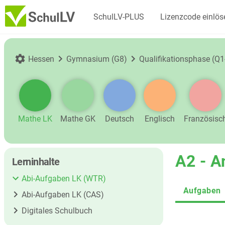
SchulLV-PLUS
Lizenzcode einlös
Hessen
Gymnasium (G8)
Qualifikationsphase (Q1
Mathe LK
Mathe GK
Deutsch
Englisch
Französisc
A2 - A
Lerninhalte
Abi-Aufgaben LK (WTR)
Aufgaben
Abi-Aufgaben LK (CAS)
Digitales Schulbuch