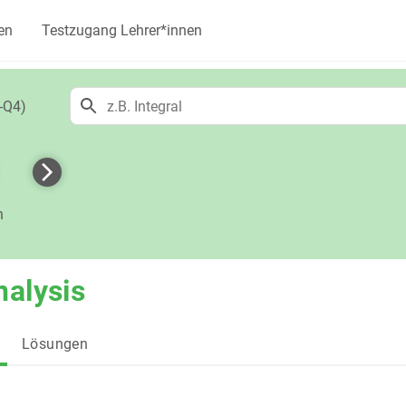
en
Testzugang Lehrer*innen
-Q4)
h
nalysis
Lösungen