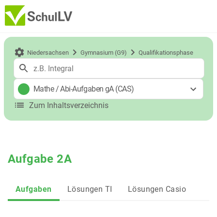
Niedersachsen
Gymnasium (G9)
Qualifikationsphase
Mathe
/
Abi-Aufgaben gA (CAS)
Zum Inhaltsverzeichnis
Aufgabe 2A
Aufgaben
Lösungen TI
Lösungen Casio