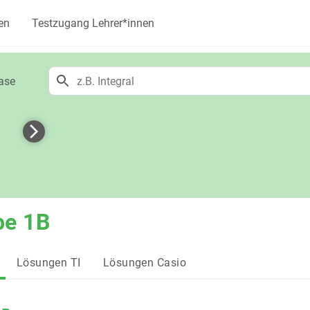
en
Testzugang Lehrer*innen
ase
h
be 1B
Lösungen TI
Lösungen Casio