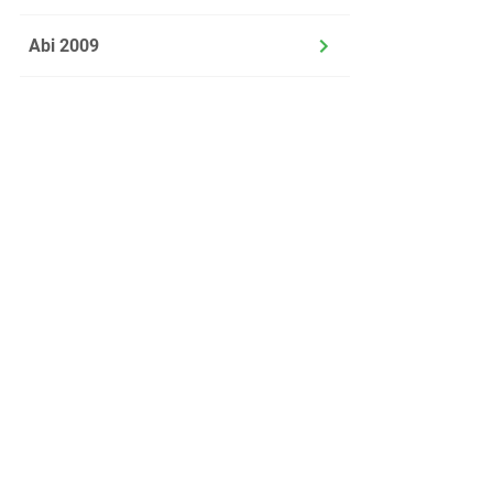
Abi 2009
Über uns
Kontakt
Datenschutz
Jobs
Impressum
Nutzungsbedingung