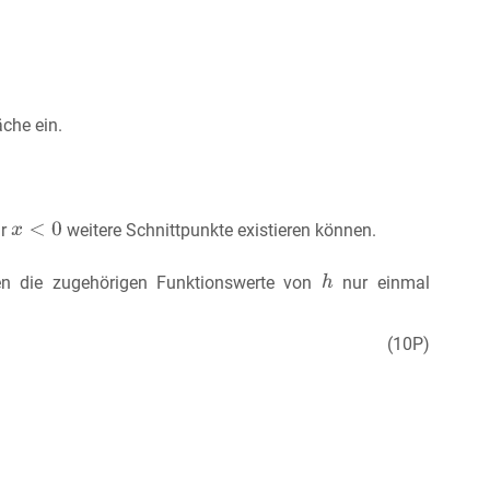
äche ein.
ür
weitere Schnittpunkte existieren können.
len die zugehörigen Funktionswerte von
nur einmal
(10P)