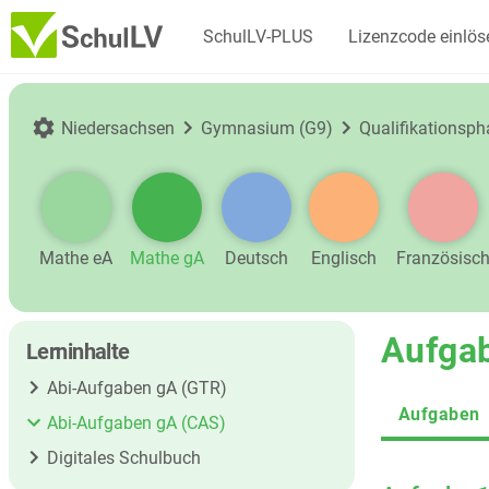
SchulLV-PLUS
Lizenzcode einlös
Niedersachsen
Gymnasium (G9)
Qualifikationsph
Mathe eA
Mathe gA
Deutsch
Englisch
Französisc
Aufga
Lerninhalte
Abi-Aufgaben gA (GTR)
Aufgaben
Abi-Aufgaben gA (CAS)
Digitales Schulbuch