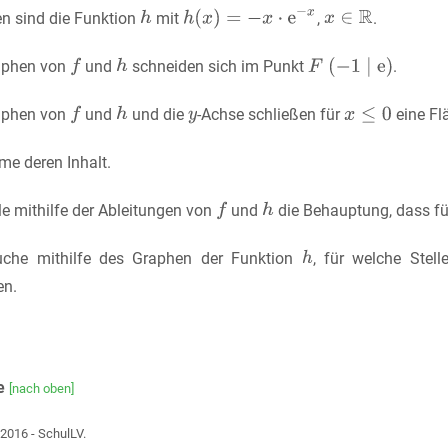
n sind die Funktion
mit
,
.
aphen von
und
schneiden sich im Punkt
.
aphen von
und
und die
-Achse schließen für
eine Fl
me deren Inhalt.
le mithilfe der Ableitungen von
und
die Behauptung, dass f
uche mithilfe des Graphen der Funktion
, für welche Stel
en.
e
[nach oben]
2016 - SchulLV.