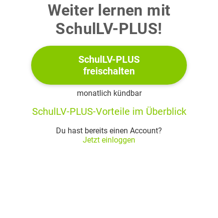
Von der Masse der Feder und Räder sowie von
Weiter lernen mit
Reibungseinflüssen wird abgesehen. Der Wagen wird aus
SchulLV-PLUS!
der Ruhelage nach links ausgelenkt und zum Zeitpunkt
freigegeben. Es entsteht eine harmonische Schwingung.
Das vom Sensor aufgenommene Messdiagramm ist in
SchulLV-PLUS
Abbildung 2 dargestellt.
freischalten
monatlich kündbar
SchulLV-PLUS-Vorteile im Überblick
Du hast bereits einen Account?
Jetzt einloggen
Abbildung 2