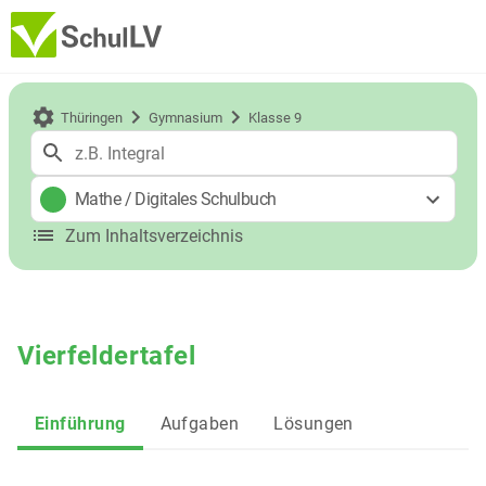
Thüringen
Gymnasium
Klasse 9
Mathe
/
Digitales Schulbuch
Zum Inhaltsverzeichnis
Vierfeldertafel
Einführung
Aufgaben
Lösungen