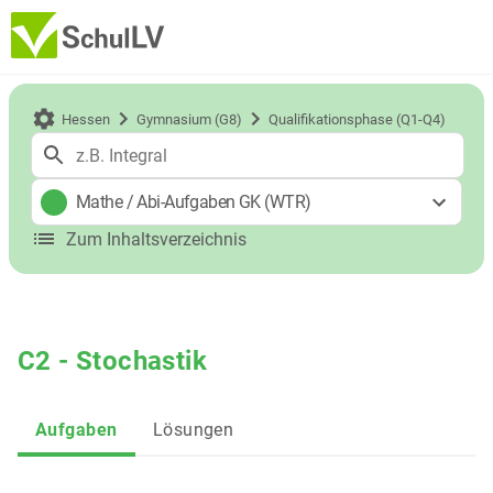
Hessen
Gymnasium (G8)
Qualifikationsphase (Q1-Q4)
Mathe
/
Abi-Aufgaben GK (WTR)
Zum Inhaltsverzeichnis
C2 - Stochastik
Aufgaben
Lösungen