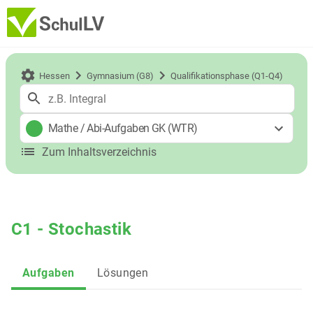
Hessen
Gymnasium (G8)
Qualifikationsphase (Q1-Q4)
Mathe
/
Abi-Aufgaben GK (WTR)
Zum Inhaltsverzeichnis
C1 - Stochastik
Aufgaben
Lösungen