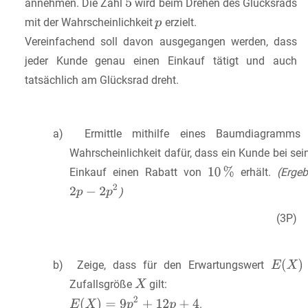
annehmen. Die Zahl
wird beim Drehen des Glücksrads
mit der Wahrscheinlichkeit
erzielt.
Vereinfachend soll davon ausgegangen werden, dass
jeder Kunde genau einen Einkauf tätigt und auch
tatsächlich am Glücksrad dreht.
a) Ermittle mithilfe eines Baumdiagramms 
Wahrscheinlichkeit dafür, dass ein Kunde bei se
Einkauf einen Rabatt von
erhält.
(Ergeb
)
(3P)
b) Zeige, dass für den Erwartungswert
Zufallsgröße
gilt:
.