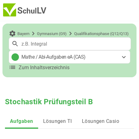
Bayern
Gymnasium (G9)
Qualifikationsphase (Q12/Q13)
Mathe
/
Abi-Aufgaben eA (CAS)
Zum Inhaltsverzeichnis
Stochastik Prüfungsteil B
Aufgaben
Lösungen TI
Lösungen Casio