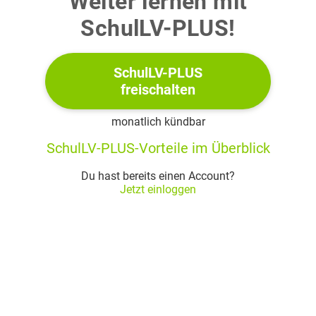
Weiter lernen mit
die Bank zurück.
Berechne die Zinsen für den angegebenen Zeitraum.
SchulLV-PLUS!
b)
SchulLV-PLUS
Auf dem Pausenhof werden Sitzelemente aufgestellt (siehe
freischalten
Abbildung 1).
monatlich kündbar
Zeichne ein senkrechtes Zweitafelbild eines solchen
Sitzelementes in einem geeigneten Maßstab.
SchulLV-PLUS-Vorteile im Überblick
Du hast bereits einen Account?
Jetzt einloggen
c)