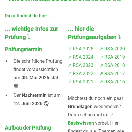
Dazu findest du hier ...
... wichtige Infos zur
... hier die
Prüfung ⤵️
Prüfungsaufgaben ⤵️
↗️ RSA 2025
↗️ RSA 2020
Prüfungstermin
↗️ RSA 2024
↗️ RSA 2019
Die schriftliche Prüfung
↗️ RSA 2023
↗️ RSA 2018
findet voraussichtlich
↗️ RSA 2022
↗️ RSA 2017
am
08. Mai 2026
statt
↗️ RSA 2021
↗️ RSA 2016
📆
Der
Nachtermin
ist am
Möchtest du noch ein paar
12. Juni 2026 🤒
Grundlagen
wiederholen?
Dann schau mal im
↗️
Basiswissen
vorbei. Hier
Aufbau der Prüfung
findest du u.a. Themen wie