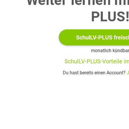
Weiter lernen m
PLUS
er Punkt
liegt auf der
-Achse.
erechne den Umfang des Rechtecks
SchulLV-PLUS freisc
monatlich kündba
r den Punkt
gilt:
SchulLV-PLUS-Vorteile im
gründe, warum das zugehörige Rechteck
den mini
Du hast bereits einen Account?
J
stimme sodann den minimalen Umfang sowie die zugehörige B