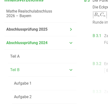
B 3
Der Pun
Die Eckp
Mathe Realschulabschluss
2026 – Bayern
Runde im
Abschlussprüfung 2025
B 3.1
Ze
Fü
Abschlussprüfung 2024
Teil A
B 3.2
Er
Teil B
E
Aufgabe 1
B 3.3
Ze
Aufgabe 2
da