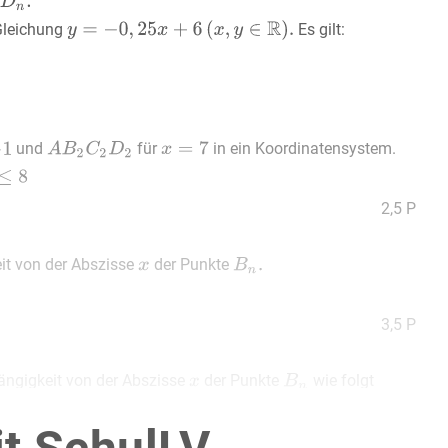
Gleichung
Es gilt:
und
für
in ein Koordinatensystem.
2,5 P
it von der Abszisse
der Punkte
3,5 P
ängigkeit von der Abszisse
der Punkte
wie folgt