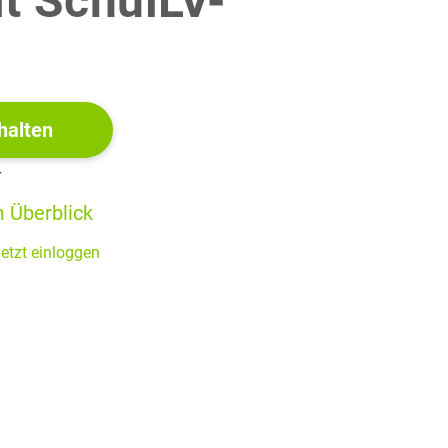
it SchulLV-
3 P
!
halten
2,5 P
r
 Überblick
malen Umfang hat.
etzt einloggen
elegung für
4 P