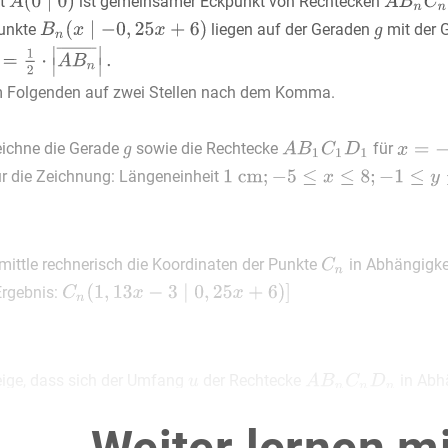
kt
ist gemeinsamer Eckpunkt von Rechtecken
unkte
liegen auf der Geraden
mit der 
 Folgenden auf zwei Stellen nach dem Komma.
ichne die Gerade
sowie die Rechtecke
für
r die Zeichnung: Längeneinheit
mittle rechnerisch die Koordinaten der Punkte
in Abhängigke
rgebnis:
ige, dass sich der Umfang
der Rechtecke
in Abh
rstellen lässt: