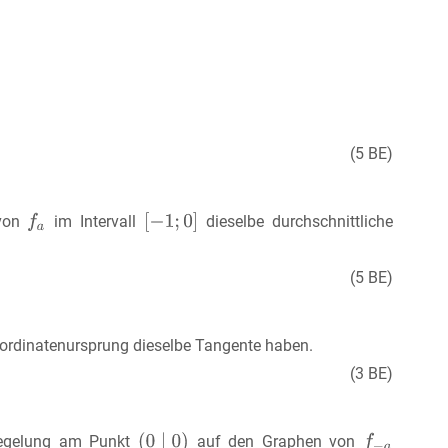
(5 BE)
 von
im Intervall
dieselbe durchschnittliche
(5 BE)
rdinatenursprung dieselbe Tangente haben.
(3 BE)
iegelung am Punkt
auf den Graphen von