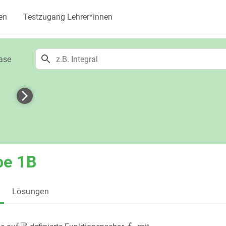
en
Testzugang Lehrer*innen
ase
h
be 1B
Lösungen