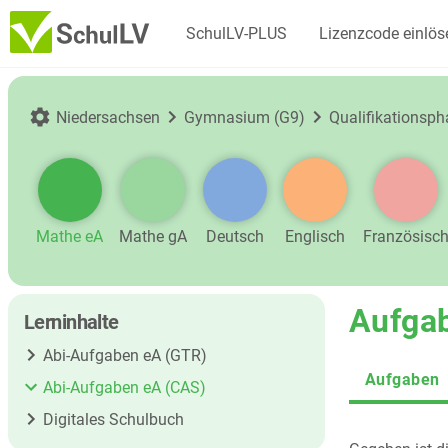
SchulLV-PLUS
Lizenzcode einlös
Niedersachsen
Gymnasium (G9)
Qualifikationsph
Mathe eA
Mathe gA
Deutsch
Englisch
Französisc
Aufga
Lerninhalte
Abi-Aufgaben eA (GTR)
Aufgaben
Abi-Aufgaben eA (CAS)
Digitales Schulbuch