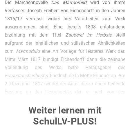
Die Märchennovelle
Das Marmorbild
wird von ihrem
Verfasser, Joseph Freiherr von Eichendorff in den Jahren
1816/17 verfasst, wobei hier Vorarbeiten zum Werk
ausgenommen sind. Eine, bereits 1808 entstandene
Erzählung mit dem Titel
Zauberei im Herbste
stellt
aufgrund der inhaltlichen und stilistischen Ähnlichkeiten
zum
Marmorbild
eine Art Vorlage für letzteres Werk dar.
Mitte März 1817 kündigt Eichendorff dann die zeitnahe
Vollendung des Werks beim Herausgeber des
Frauentaschenbuchs
, Friedrich de la Motte-Fouqué, an. Am
2. Dezember 1817 sendet der Autor die zu überarbeitende
Fassung an den Herausgeber, den er noch von den
Befreiungskriegen um 1815 kennt.
Weiter lernen mit
In seiner, dem Manuskript beiliegenden Anmerkung
schreibt er, „so habe ich im vorliegenden Märchen versucht,
SchulLV-PLUS!
mich in die Vergangenheit und in einen fremden