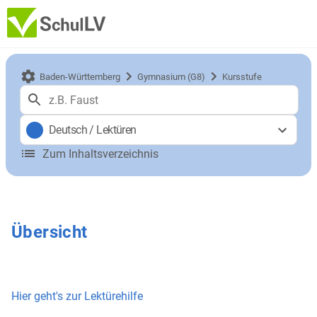
Baden-Württemberg
Gymnasium (G8)
Kursstufe
Deutsch
/
Lektüren
Zum Inhaltsverzeichnis
Übersicht
Hier geht's zur Lektürehilfe