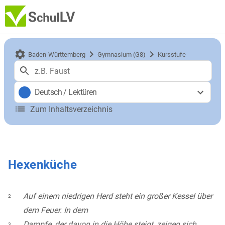
Baden-Württemberg
Gymnasium (G8)
Kursstufe
Deutsch
/
Lektüren
Zum Inhaltsverzeichnis
Hexenküche
Auf einem niedrigen Herd steht ein großer Kessel über
2
dem Feuer. In dem
Dampfe, der davon in die Höhe steigt, zeigen sich
3