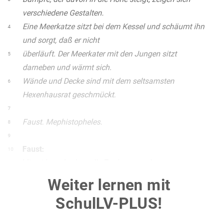
verschiedene Gestalten.
Eine Meerkatze sitzt bei dem Kessel und schäumt ihn
4
und sorgt, daß er nicht
überläuft. Der Meerkater mit den Jungen sitzt
5
darneben und wärmt sich.
Wände und Decke sind mit dem seltsamsten
6
Hexenhausrat geschmückt.
7
Faust. Mephistopheles.
8
9
Faust:
10
Mir widersteht das tolle Zauberwesen!
11
Versprichst du mir, ich soll genesen
12
Weiter lernen mit
In diesem Wust von Raserei?
13
SchulLV-PLUS!
Verlang ich Rat von einem alten Weibe?
14
Und schafft die Sudelköcherei
15