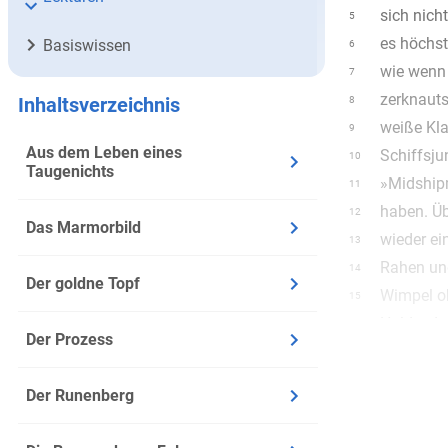
sich nich
5
es höchste
Basiswissen
6
wie wenn 
7
zerknauts
Inhaltsverzeichnis
8
weiße Klap
9
Aus dem Leben eines
Schiffsju
10
Taugenichts
»Midship
11
haben. Üb
12
Das Marmorbild
wieder ei
13
Rahen und
14
Der goldne Topf
Wimpel ob
15
Hulda, du
16
Der Prozess
Luft woll
17
sollte sc
18
Der Runenberg
Alle Wette
19
Midshipma
20