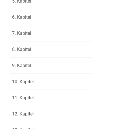
5. Kapitel
legen auc
37
nicht ängs
38
6. Kapitel
frei.«
39
Hulda wol
40
7. Kapitel
den nächs
41
verschwu
42
8. Kapitel
»Effi, das
43
Anschlag«
44
9. Kapitel
Freundinn
45
stehenden
46
10. Kapitel
ihrem Ver
47
weil sie 
48
11. Kapitel
Verfolger 
49
»Wo wars
50
12. Kapitel
»Hinter d
51
ein Feigen
52