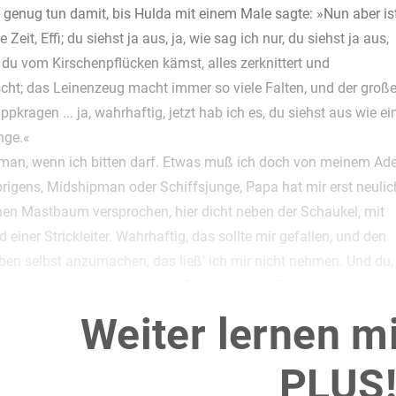
t genug tun damit, bis Hulda mit einem Male sagte: »Nun aber is
 Zeit, Effi; du siehst ja aus, ja, wie sag ich nur, du siehst ja aus,
du vom Kirschenpflücken kämst, alles zerknittert und
cht; das Leinenzeug macht immer so viele Falten, und der groß
pkragen ... ja, wahrhaftig, jetzt hab ich es, du siehst aus wie ei
nge.«
man, wenn ich bitten darf. Etwas muß ich doch von meinem Ade
rigens, Midshipman oder Schiffsjunge, Papa hat mir erst neulic
nen Mastbaum versprochen, hier dicht neben der Schaukel, mit
 einer Strickleiter. Wahrhaftig, das sollte mir gefallen, und den
en selbst anzumachen, das ließ' ich mir nicht nehmen. Und du,
 kämst dann von der anderen Seite her herauf, und oben in der
ten wir hurra rufen und uns einen Kuß geben. Alle Wetter, das
Weiter lernen m
hmecken.«
r . . .', wie das nun wieder klingt ... Du sprichst wirklich wie ein
PLUS
n. Ich werde mich aber hüten, dir nachzuklettern, ich bin