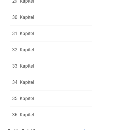
29. Kapitel
jugendlic
85
Spiels, w
86
30. Kapitel
vertraulic
87
Du siehst
88
31. Kapitel
siehst so
89
kommt es 
90
32. Kapitel
Effi ...«
91
sagen ...«
92
33. Kapitel
»Aber Mam
93
»... Ich 
94
34. Kapitel
Hand ang
95
»Um mein
96
35. Kapitel
»Es ist k
97
vorgestern
98
36. Kapitel
freilich ä
99
Charakter
100