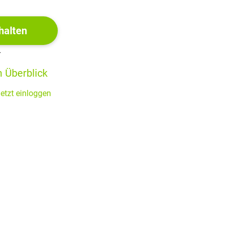
t
halten
r
 Überblick
etzt einloggen
nn
ß,
nd
n.