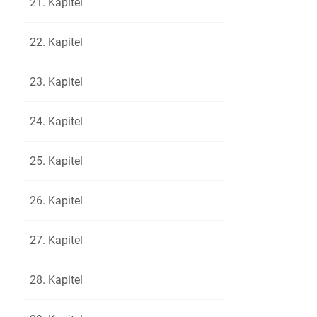
21. Kapitel
umwend
69
weiter; ic
70
22. Kapitel
Schon im 
71
Gartensaa
72
23. Kapitel
»Mama, du
73
kommt er 
74
24. Kapitel
früh.«
75
Frau von B
76
25. Kapitel
liebkosen
77
ich kann 
78
26. Kapitel
Prinzessi
79
plaudern.
80
27. Kapitel
Und der M
81
Stiege hi
82
28. Kapitel
Briest ab
83
plötzlich 
84