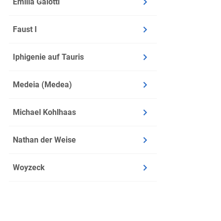
Emilia Galotti
was ich m
101
zwanzig J
102
Faust I
überholen
103
Effi schw
104
Iphigenie auf Tauris
konnte, h
105
Fronthaus
106
Medeia (Medea)
Rittersch
107
ausgespr
108
Michael Kohlhaas
Innstette
109
Effi, als 
110
Nathan der Weise
auf lange
111
freundlic
112
Woyzeck
offenste
113
rotblonde
114
und Herth
115
Saal hine
116