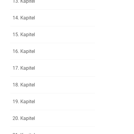
13. Kapitel
»Pfui ...«
53
»Nein, pfu
54
14. Kapitel
sah wiede
55
über das R
56
15. Kapitel
hinter ei
57
verstecke
58
16. Kapitel
und Front
59
kommen. A
60
17. Kapitel
Teich her
61
sah, wäh
62
18. Kapitel
die, von d
63
ihrem Tas
64
19. Kapitel
»Nun bist
65
du Zeit.«
66
20. Kapitel
»Ich halt
67
nicht ein
68