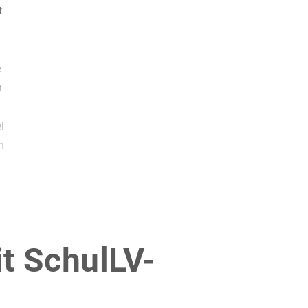
t
e
n
l
h
it SchulLV-
!