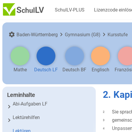
SchulLV-PLUS
Lizenzcode einlös
Baden-Württemberg
Gymnasium (G8)
Kursstufe
Mathe
Deutsch LF
Deutsch BF
Englisch
Französ
2. Kapi
Lerninhalte
Abi-Aufgaben LF
Sie sprac
2
Lektürehilfen
gemeinsch
3
Unpassen
4
Lektüren