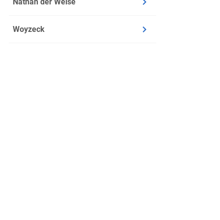
Nathan der Weise
Woyzeck
Über uns
Kontakt
Datenschutz