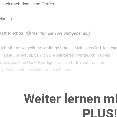
t sich nach dem Herrn Grafen.
Nach mir?
 ist er schon.
(Öffnet ihm die Türe und gehet ab.)
Ich bitt um Verzeihung, gnädige Frau. – Mein Herr Graf, ich war
 Hause und erfuhr, daß ich Sie hier treffen würde. Ich hab ein
s Geschäft an Sie – Gnädige Frau, ich bitte nochmals um
g; es ist in einigen Minuten geschehen.
ie ich nicht verzögern will.
(Macht ihm eine Verbeugung und ge
Weiter lernen m
PLUS