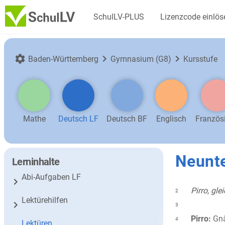
SchulLV-PLUS
Lizenzcode einlös
Baden-Württemberg
Gymnasium (G8)
Kursstufe
Mathe
Deutsch LF
Deutsch BF
Englisch
Französ
Neunte
Lerninhalte
Abi-Aufgaben LF
Pirro, gle
2
Lektürehilfen
3
Pirro:
Gnä
4
Lektüren