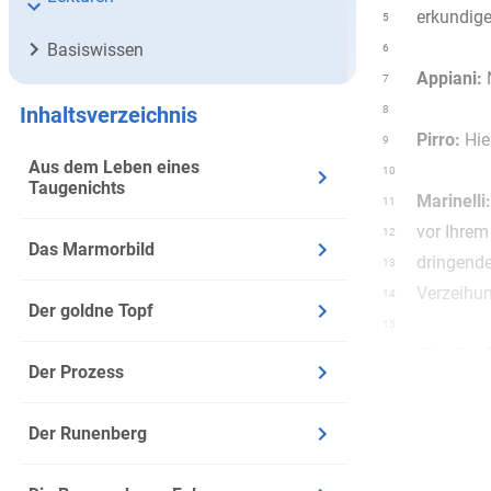
erkundige
5
Basiswissen
6
Appiani:
7
Inhaltsverzeichnis
8
Pirro:
Hier
9
Aus dem Leben eines
10
Taugenichts
Marinelli:
11
vor Ihrem
12
Das Marmorbild
dringende
13
Verzeihun
14
Der goldne Topf
15
Claudia:
D
16
Der Prozess
ab.)
17
Der Runenberg