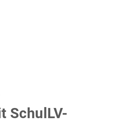
ht
it SchulLV-
!