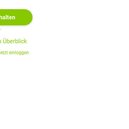
halten
r
 Überblick
etzt einloggen