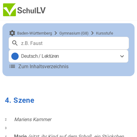
Baden-Württemberg
Gymnasium (G8)
Kursstufe
Deutsch
/
Lektüren
Zum Inhaltsverzeichnis
4. Szene
Mariens Kammer
2
3
Marie
(sitzt, ihr Kind auf dem Schoß, ein Stückchen
4