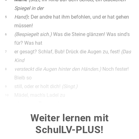
Spiegel in der
Hand)
:
Der andre hat ihm befohlen, und er hat gehen
5
müssen!
(Bespiegelt sich.)
Was die Steine glänzen! Was sind's
6
für? Was hat
er gesagt? Schlaf, Bub! Drück die Augen zu, fest!
(Das
7
Kind
versteckt die Augen hinter den Händen.)
Noch fester!
8
Bleib so
still, oder er holt dich!
(Singt.)
9
Mädel, mach's Ladel zu
10
s kommt e Zigeunerbu,
11
führt dich an deiner Hand
12
Weiter lernen mit
fort ins Zigeunerland.
13
SchulLV-PLUS!
(Spiegelt sich wieder.)
's ist gewiß Gold! Wie wird mir's
14
beim Tanzen