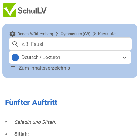
Baden-Württemberg
Gymnasium (G8)
Kursstufe
Deutsch
/
Lektüren
Zum Inhaltsverzeichnis
Fünfter Auftritt
Saladin und Sittah.
2
Sittah:
3