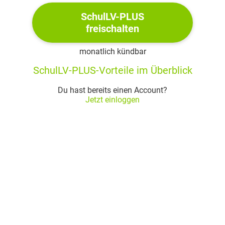
Saladin:
SchulLV-PLUS
19
freischalten
Oh, möglicher wär' nichts! Denn Assad war
20
Bei hübschen Christendamen so willkommen,
21
monatlich kündbar
Auf hübsche Christendamen so erpicht,
22
SchulLV-PLUS-Vorteile im Überblick
Daß einmal gar die Rede ging Nun, nun;
23
Man spricht nicht gern davon. Genug; ich hab
24
Du hast bereits einen Account?
Ihn wieder! will mit allen seinen Fehlern,
Jetzt einloggen
25
Mit allen Launen seines weichen Herzens
26
Ihn wieder haben! Oh! das Mädchen muß
27
Ihm Nathan geben. Meinst du nicht?
28
Sittah:
29
Ihm geben?
30
Ihm lassen!
31
Saladin:
32
Allerdings! Was hätte Nathan,
33