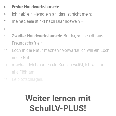
Erster Handwerksbursch:
5
Ich hab' ein Hemdlein an, das ist nicht mein;
6
meine Seele stinkt nach Branndewein –
7
8
Zweiter Handwerksbursch:
Bruder, soll ich dir aus
9
Freundschaft ein
Loch in die Natur machen? Vorwärts! Ich will ein Loch
10
in die Natur
machen! Ich bin auch ein Kerl, du weißt, ich will ihm
11
alle Flöh am
Leib totschlagen.
12
13
Erster Handwerksbursch:
Meine Seele, meine Seele
14
Weiter lernen mit
stinkt nch
SchulLV-PLUS!
Branndewein! – Selbst das Geld geht in Verwesung
15
über!