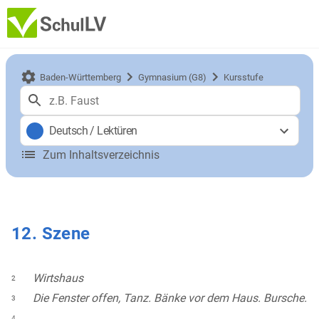
Baden-Württemberg
Gymnasium (G8)
Kursstufe
Deutsch
/
Lektüren
Zum Inhaltsverzeichnis
12. Szene
Wirtshaus
2
Die Fenster offen, Tanz. Bänke vor dem Haus. Bursche.
3
4