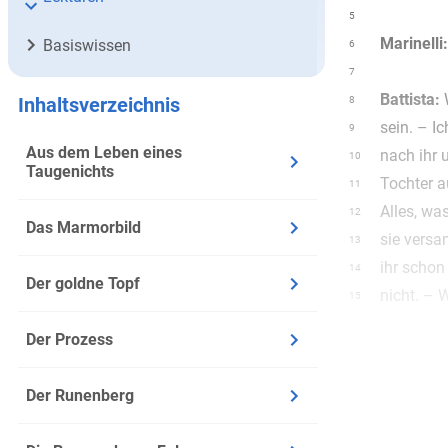
5
Marinelli:
Basiswissen
6
7
Battista:
W
Inhaltsverzeichnis
8
sein. – I
9
Aus dem Leben eines
nach ihr 
10
Taugenichts
Tochter a
11
Alles, wa
12
Das Marmorbild
sie versa
13
ihr schon 
14
Der goldne Topf
nicht. – 
15
16
Der Prozess
Marinelli:
17
daß die To
18
Der Runenberg
machen, 
19
möchte no
20