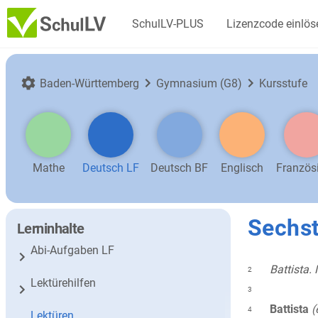
SchulLV-PLUS
Lizenzcode einlös
Baden-Württemberg
Gymnasium (G8)
Kursstufe
Mathe
Deutsch LF
Deutsch BF
Englisch
Französ
Sechst
Lerninhalte
Abi-Aufgaben LF
Battista. 
2
Lektürehilfen
3
Battista
(
4
Lektüren