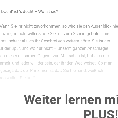
Dacht' ich's doch! – Wo ist sie?
ann Sie ihr nicht zuvorkommen, so wird sie den Augenblick hie
ch war gar nicht willens, wie Sie mir zum Schein geboten, mich
umzusehen: als ich ihr Geschrei von weitem hörte. Sie ist der
uf der Spur, und wo nur nicht – unserm ganzen Anschlage!
s in dieser einsamen Gegend von Menschen ist, hat sich um
mmelt; und jeder will der sein, der ihr den Weg weiset. Ob man
gesagt, daß der Prinz hier ist, daß Sie hier sind, weiß ich
Was wollen Sie tun?
Laß sehen! –
(Er überlegt.)
Sie nicht einlassen, wenn sie weiß,
Weiter lernen m
chter hier ist? – Das geht nicht. – Freilich, sie wird Augen
wenn sie den Wolf bei dem Schäfchen sieht. – Augen? Das
PLUS
ch sein. Aber der Himmel sei unsern Ohren gnädig! – Nun