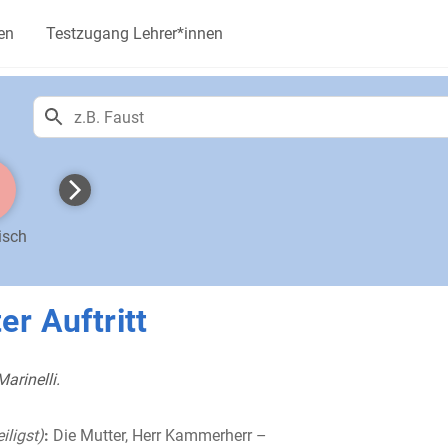
en
Testzugang Lehrer*innen
isch
er Auftritt
Marinelli.
eiligst)
:
Die Mutter, Herr Kammerherr –