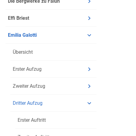
Die Bergwerke zu Falun
was? die 
21
hören all
22
Effi Briest
doch einm
23
Wenn ich 
24
Emilia Galotti
eines Pri
25
Battista,
26
Übersicht
27
Battista:
H
28
Erster Aufzug
29
Claudia G
30
Zweiter Aufzug
31
Marinelli:
32
Dritter Aufzug
entfernen
33
Erster Auftritt