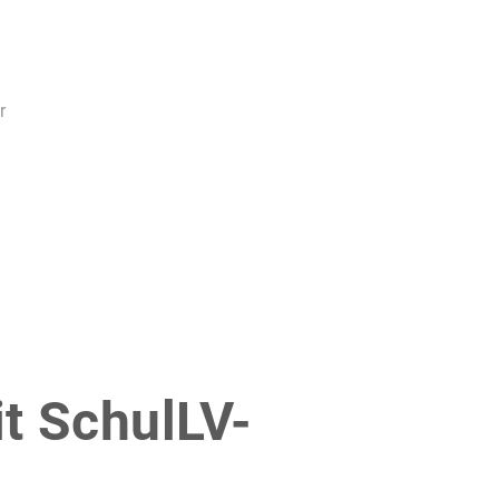
r
it SchulLV-
!