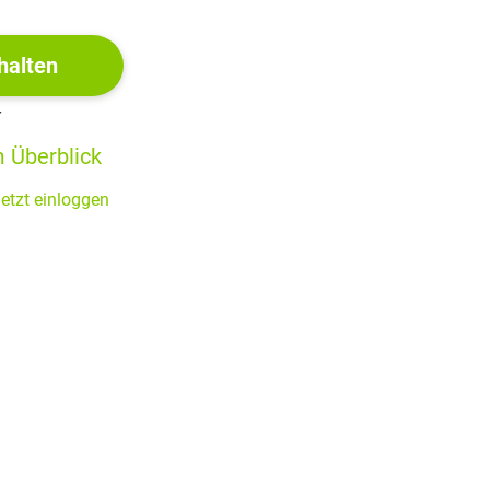
halten
r
 Überblick
etzt einloggen