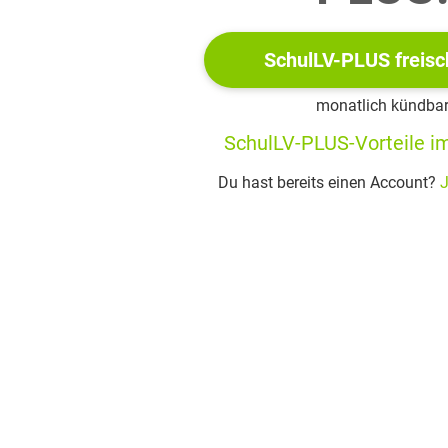
beste Lunge erschöpft sich, auch sogar eine weibliche. Sie
e auf zu schreien, wenn sie nicht mehr können. – Dazu, es ist
SchulLV-PLUS freisc
al die Mutter, die wir auf unserer Seite haben müssen. –
die Mütter recht kenne – so etwas von einer Schwiegermutter
monatlich kündba
nzen zu sein, schmeichelt die meisten. – Laß sie kommen,
SchulLV-PLUS-Vorteile im
 laß sie kommen!
Du hast bereits einen Account?
J
ören Sie! hören Sie!
alotti
(innerhalb)
:
Emilia! Emilia! Mein Kind, wo bist du?
Geh, Battista, und suche nur ihre neugierigen Begleiter zu
.