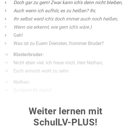
Doch gar zu gern! Zwar kann ich's denn nicht bleiben,
4
Auch wenn ich aufhör, es zu heißen? Ihr,
5
Ihr selbst werd ich's doch immer auch noch heißen,
6
Wenn sie erkennt, wie gern ich's wäre.)
7
Geh!
8
Was ist zu Euern Diensten, frommer Bruder?
9
Klosterbruder:
10
Nicht eben viel. Ich freue mich, Herr Nathan,
11
Euch annoch wohl zu sehn.
12
Nathan:
13
So kennt Ihr mich?
14
Klosterbruder:
15
Weiter lernen mit
Je nu; wer kennt Euch nicht? Ihr habt so manchem
16
Ja Euern Namen in die Hand gedrückt.
17
SchulLV-PLUS!
Er steht in meiner auch, seit vielen Jahren.
18