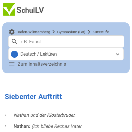
Baden-Württemberg
Gymnasium (G8)
Kursstufe
Deutsch
/
Lektüren
Zum Inhaltsverzeichnis
Siebenter Auftritt
Nathan und der Klosterbruder.
2
Nathan:
(Ich bliebe Rechas Vater
3