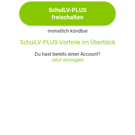
Nathan
(nach seinem Beutel langend)
:
19
SchulLV-PLUS
Kommt, Bruder, kommt; ich frisch ihn auf.
20
freischalten
Klosterbruder:
21
monatlich kündbar
Habt Dank!
22
SchulLV-PLUS-Vorteile im Überblick
Ich würd' es Ärmern stehlen; nehme nichts.
23
Wenn Ihr mir nur erlauben wollt, ein wenig
24
Du hast bereits einen Account?
Euch meinen Namen aufzufrischen. Denn
Jetzt einloggen
25
Ich kann mich rühmen, auch in Eure Hand
26
Etwas gelegt zu haben, was nicht zu
27
Verachten war.
28
Nathan:
29
Verzeiht! Ich schäme mich
30
Sagt, was? und nehmt zur Buße siebenfach
31
Den Wert desselben von mir an.
32
Klosterbruder:
33