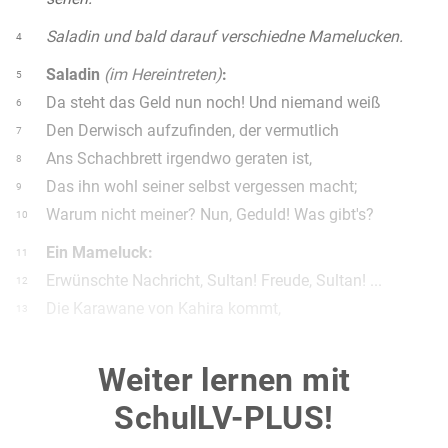
Saladin und bald darauf verschiedne Mamelucken.
4
Saladin
(im Hereintreten)
:
5
Da steht das Geld nun noch! Und niemand weiß
6
Den Derwisch aufzufinden, der vermutlich
7
Ans Schachbrett irgendwo geraten ist,
8
Das ihn wohl seiner selbst vergessen macht;
9
Warum nicht meiner? Nun, Geduld! Was gibt's?
10
Ein Mameluck:
11
Erwünschte Nachricht, Sultan! Freude, Sultan! ...
12
Die Karawane von Kahira kommt,
13
Ist glücklich da! mit siebenjährigem
14
Tribut des reichen Nils.
15
Weiter lernen mit
Saladin:
16
SchulLV-PLUS!
Brav, Ibrahim!
17