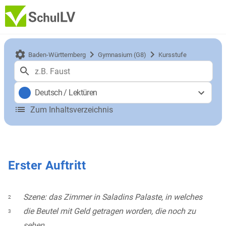
Baden-Württemberg
Gymnasium (G8)
Kursstufe
Deutsch
/
Lektüren
Zum Inhaltsverzeichnis
Erster Auftritt
Szene: das Zimmer in Saladins Palaste, in welches
2
die Beutel mit Geld getragen worden, die noch zu
3
sehen.