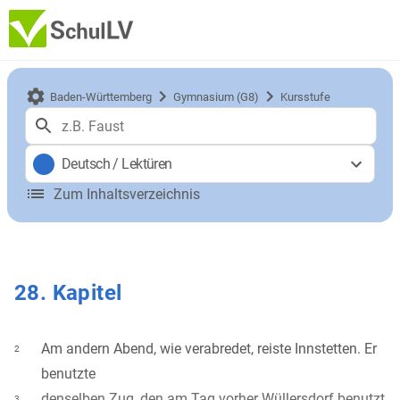
Baden-Württemberg
Gymnasium (G8)
Kursstufe
Deutsch
/
Lektüren
Zum Inhaltsverzeichnis
28. Kapitel
Am andern Abend, wie verabredet, reiste Innstetten. Er
2
benutzte
denselben Zug, den am Tag vorher Wüllersdorf benutzt
3