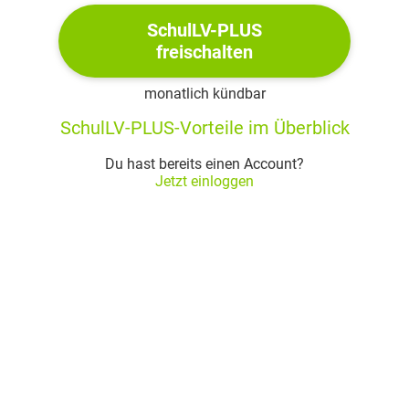
seinen Platz in der Nähe
SchulLV-PLUS
des Steuers. Gleich danach löste sich das Schiff vom
freischalten
12
Brückensteg los; das
monatlich kündbar
Wetter war herrlich, helle Morgensonne, nur wenig
13
SchulLV-PLUS-Vorteile im Überblick
Passagiere an Bord.
Innstetten gedachte des Tages, als er, mit Effi von der
14
Du hast bereits einen Account?
Hochzeitsreise
Jetzt einloggen
zurückkehrend, hier am Ufer der Kessine hin in
15
offenem Wagen gefahren
war ein grauer Novembertag damals, aber er selber
16
froh im Herzen; nun
hatte sich's verkehrt: Das Licht lag draußen, und der
17
Novembertag war in
ihm. Viele, viele Male war er dann des Weges hier
18
gekommen, und der
Frieden, der sich über die Felder breitete, das Zuchtvieh
19