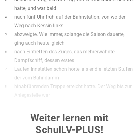
hatte, und war bald
nach fünf Uhr früh auf der Bahnstation, von wo der
4
Weg nach Kessin links
abzweigte. Wie immer, solange die Saison dauerte,
5
ging auch heute, gleich
nach Eintreffen des Zuges, das mehrerwähnte
6
Dampfschiff, dessen erstes
Läuten Innstetten schon hörte, als er die letzten Stufen
7
der vom Bahndamm
hinabführenden Treppe erreicht hatte. Der Weg bis zur
8
Anlegestelle war
keine drei Minuten; er schritt darauf zu und begrüßte
9
den Kapitän, der
Weiter lernen mit
etwas verlegen war, also im Laufe des gestrigen Tages
10
SchulLV-PLUS!
von der ganzen
Sache schon gehört haben mußte, und nahm dann
11