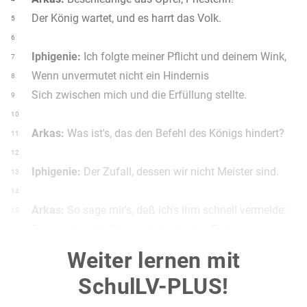
Der König wartet, und es harrt das Volk.
5
6
Iphigenie:
Ich folgte meiner Pflicht und deinem Wink,
7
Wenn unvermutet nicht ein Hindernis
8
Sich zwischen mich und die Erfüllung stellte.
9
10
Arkas:
Was ist's, das den Befehl des Königs hindert?
11
12
Iphigenie:
Der Zufall, dessen wir nicht Meister sind.
13
14
Arkas:
So sage mir's, daß ich's ihm schnell vermelde:
15
Denn er beschloß bei sich der beiden Tod.
16
17
Weiter lernen mit
Iphigenie:
Die Götter haben ihn noch nicht
18
SchulLV-PLUS!
beschlossen.
Der ältste dieser Männer trägt die Schuld
19