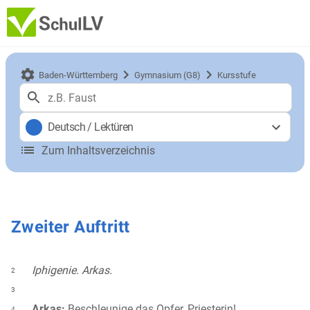
Baden-Württemberg
Gymnasium (G8)
Kursstufe
Deutsch
/
Lektüren
Zum Inhaltsverzeichnis
Zweiter Auftritt
Iphigenie. Arkas.
2
3
Arkas:
Beschleunige das Opfer, Priesterin!
4