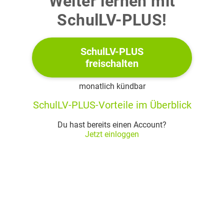
Weiter lernen mit
(3 BE)
SchulLV-PLUS!
2
SchulLV-PLUS
Die Abbildung zeigt den Graphen
der in
definierten
freischalten
Funktion
mit
monatlich kündbar
SchulLV-PLUS-Vorteile im Überblick
Du hast bereits einen Account?
Jetzt einloggen
a)