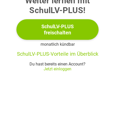
Weiter lernen mit
SchulLV-PLUS!
SchulLV-PLUS
a)
freischalten
Das Viereck
ist ein Rechteck. Untersuche, ob
monatlich kündbar
auch ein Quadrat ist. Berechne das Volumen der
Pyramide
SchulLV-PLUS-Vorteile im Überblick
(4 BE)
Du hast bereits einen Account?
Jetzt einloggen
b)
Jeder Punkt
liegt auf der Geraden
(vgl. Abbildung).
Gib den Ortsvektor eines Punktes auf
an und zeige, dass
ein Richtungsvektor von
ist.