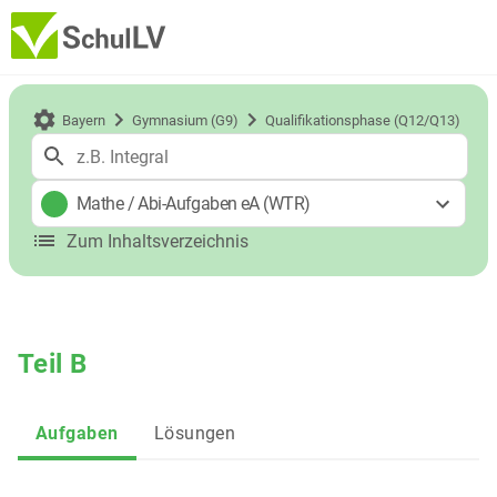
Bayern
Gymnasium (G9)
Qualifikationsphase (Q12/Q13)
Mathe
/
Abi-Aufgaben eA (WTR)
Zum Inhaltsverzeichnis
Teil B
Aufgaben
Lösungen