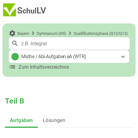
Bayern
Gymnasium (G9)
Qualifikationsphase (Q12/Q13)
Mathe
/
Abi-Aufgaben eA (WTR)
Zum Inhaltsverzeichnis
Teil B
Aufgaben
Lösungen