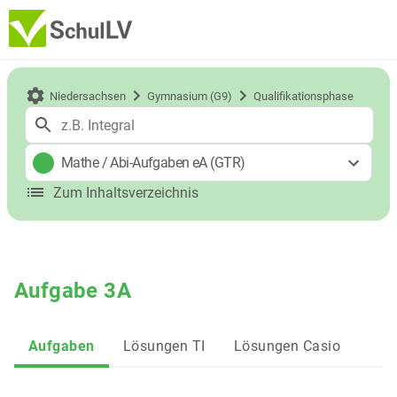
Niedersachsen
Gymnasium (G9)
Qualifikationsphase
Mathe
/
Abi-Aufgaben eA (GTR)
Zum Inhaltsverzeichnis
Aufgabe 3A
Aufgaben
Lösungen TI
Lösungen Casio