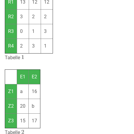
R1
13
12
12
R2
3
2
2
R3
0
1
3
R4
2
3
1
Tabelle
E1
E2
Z1
a
16
Z2
20
b
Z3
15
17
Tabelle