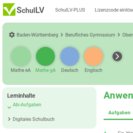
SchulLV-PLUS
Lizenzcode einlös
Baden-Württemberg
Berufliches Gymnasium
Ober
Mathe eA
Mathe gA
Deutsch
Englisch
Anwend
Lerninhalte
Abi-Aufgaben
Aufgaben
Digitales Schulbuch