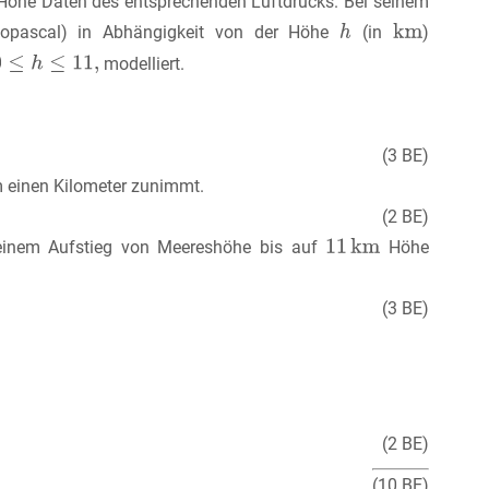
 Höhe Daten des entsprechenden Luftdrucks. Bei seinem
opascal) in Abhängigkeit von der Höhe
(in
)
modelliert.
(3 BE)
 einen Kilometer zunimmt.
(2 BE)
seinem Aufstieg von Meereshöhe bis auf
Höhe
(3 BE)
(2 BE)
(10 BE)