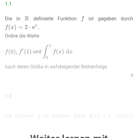
1.1
Die in
definierte Funktion
ist gegeben durch
Ordne die Werte
und
nach deren Größe in aufsteigender Reihenfolge.
4
1.2
Die Funktion
ist gegeben durch
Die Abbildung zeigt das Schaubild
von