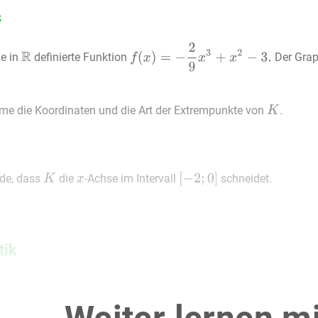
s
ie in
definierte Funktion
Der Gra
me die Koordinaten und die Art der Extrempunkte von
.
de, dass
die
-Achse im Intervall
schneidet.
tik
rtartikelmarke untersucht ihre Beliebtheit in verschiedenen Alt
gten unter 20 Jahren gaben 40 % an, Fans der Marke zu sein. 