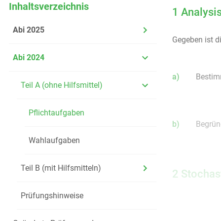
Inhaltsverzeichnis
1 Analysi
Abi 2025
Gegeben ist d
Abi 2024
a)
Bestim
Teil A (ohne Hilfsmittel)
Pflichtaufgaben
b)
Begrün
Wahlaufgaben
Teil B (mit Hilfsmitteln)
2 Stochas
Prüfungshinweise
Eine große Spo
Von den Befra