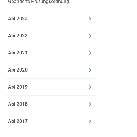
Geänderte Prüfungsordnung
waren 65 % Fa
Abi 2023
a)
Stelle 
Abi 2022
Abi 2021
b)
Gib ei
Abi 2020
Abi 2019
beantw
Abi 2018
Abi 2017
3 Lineare