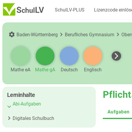
SchulLV-PLUS
Lizenzcode einlös
Baden-Württemberg
Berufliches Gymnasium
Ober
Mathe eA
Mathe gA
Deutsch
Englisch
Pflich
Lerninhalte
Abi-Aufgaben
Aufgaben
Digitales Schulbuch