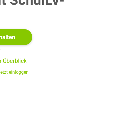
it SchulLV-
re alt.
!
dar.
(3 BE)
halten
r
s Terms
 Überblick
etzt einloggen
(2 BE)