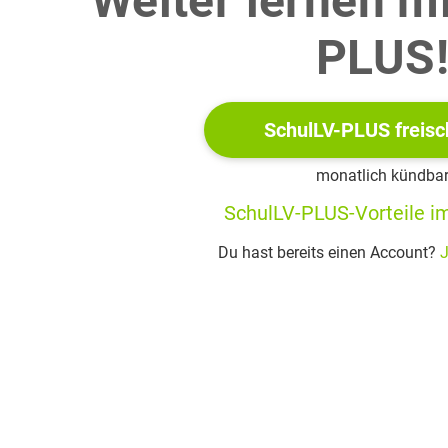
Weiter lernen m
ns der Marke. Insgesamt waren 30 % der Befragten unter 20 Jah
PLUS
die Situation in einem vollständig beschrifteten Baumdiagramm 
SchulLV-PLUS freisc
monatlich kündba
ne Frage im gegebenen Sachzusammenhang an, die mit Hilfe de
SchulLV-PLUS-Vorteile im
Du hast bereits einen Account?
J
ortet werden kann.
 Algebra