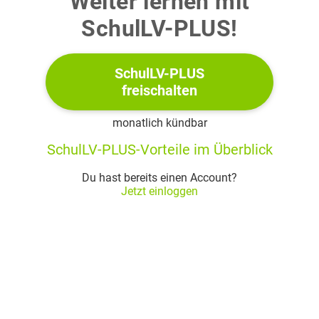
Weiter lernen mit
Begründe, dass
symmetrisch zur
-Achse ist.
SchulLV-PLUS!
Bestimme den Umfang des Dreiecks, dessen Eckpunkte die
Schnittpunkte von
mit den Koordinatenachsen sind.
SchulLV-PLUS
4
freischalten
1.1.2
monatlich kündbar
Zeige, dass
keinen Wendepunkt besitzt.
SchulLV-PLUS-Vorteile im Überblick
2
Du hast bereits einen Account?
1.1.3
Jetzt einloggen
Berechne den Inhalt der Fläche, die von
und den
Koordinatenachsen im 1. Quadranten umschlossen wird.
Bestimme eine Gleichung der Geraden, die durch den
Hochpunkt von
verläuft und diese Fläche halbiert.
4