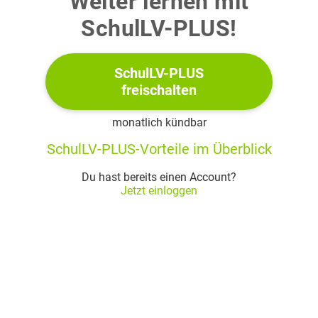
Weiter lernen mit
SchulLV-PLUS!
2.1.2
Berechne jeweils die Wahrscheinlichkeit der folgenden
SchulLV-PLUS
Ereignisse:
freischalten
A: Es wird genau ein Wildrosenstrauch entnommen.
monatlich kündbar
B: Unter den drei Sträuchern befindet sich mindestens ein
Hibiskus.
SchulLV-PLUS-Vorteile im Überblick
4
Du hast bereits einen Account?
Jetzt einloggen
2.2
Einige Sträucher sterben bereits im ersten Jahr nach der
Pflanzung ab. Erfahrungsgemäß stirbt ein Hibiskusstrauch
mit einer Wahrscheinlichkeit von vier Prozent im ersten
Jahr ab. Bei den Schlehen- und Wildrosensträuchern liegt
diese Wahrscheinlichkeit bei jeweils 1,5 Prozent.