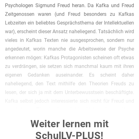
Psychologen Sigmund Freud heran. Da Kafka und Freud
Zeitgenossen waren (und Freud besonders zu Kafkas
Lebzeiten ein beliebtes Gesprächsthema der Intellektuellen
war), erscheint dieser Ansatz naheliegend. Tatsächlich wird
vieles in Kafkas Texten nie ausgesprochen, sondern nur
angedeutet, worin manche die Arbeitsweise der Psyche
erkennen mögen: Kafkas Protagonisten scheinen oft etwas
zu verdrängen, sie setzen sich manchmal kaum mit ihren
eigenen Gedanken auseinander. Es scheint daher
naheliegend, den Text mithilfe den Theorien Freuds zu
lesen, der sich ja mit dem Unterbewusstsein beschäftigte.
Kafka selbst jedoch interessierte sich nicht für Freud und
stand dessen Theorien kritisch bis ablehnend gegenüber -
dass er seine Texte wegen der Forschung Freuds so
Weiter lernen mit
geschrieben hat, wie er es tat, ist unwahrscheinlich.
SchulLV-PLUS!
Vielmehr ist Kafka Mitglied einer Generation, die das